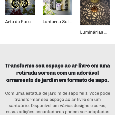
Arte de Parede Borboleta LED Luzes de Jardim Solar Painel Solar Energia a Bateria Corpo de Ferro Aplicação Paisagística Externa
Lanterna Solar Moderna LED Bronze Luminárias de Parede Externa Formato Quadrado Luminárias de Parede Externa
Luminárias Solares de Metal com Lanternas Decorativas para Jardim
Transforme seu espaço ao ar livre em uma
retirada serena com um adorável
ornamento de jardim em formato de sapo.
Com uma estátua de jardim de sapo feliz, você pode
transformar seu espaço ao ar livre em um
santuário. Disponível em vários designs e cores,
essas adições encantadoras podem ser adaptadas