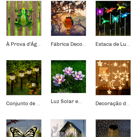
À Prova d'Água Pátio Externo Jardim Cerca LED Metal Vidro Sapo Pendente Decoração Luminárias de Parede Solar
Fábrica Decoração de Jardim Chama Flickering Solar Balão Quente Pendurado Lanterna
Estaca de Luz de Jardim Solar com Mudança de Cor LED em Beija-Flor/Borboleta/Libélula
Luz Solar em Forma de Lótus de Plástico para Decoração de Parede em Jardins, Pátios e Deck
Conjunto de 12 Luzes Solares para Caminhos, Jardim e Paisagismo
Decoração de Janela de Natal com Luzes de Corda de Estrelas, Renos e Sinos LED