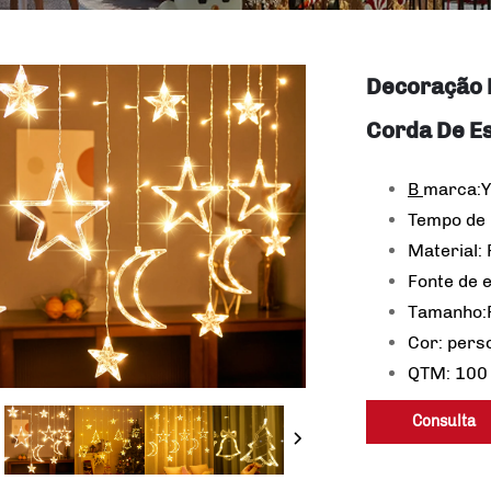
Decoração 
Corda De Es
B
marca:
Tempo de 
Material:
Fonte de 
Tamanho:P
Cor: pers
QTM: 100
Consulta