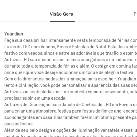
Visão Geral
P
Yuandian
Faça sua casa brilhar intensamente nesta temporada de férias co
Luzes de LED com Veados, Sinos e Estrelas de Natal. Esta deslumb
festivo com veados, sinos e estrelas adoráveis que trarão o espír
As luzes LED são eficientes em termos energéticos e duradouras, 
durante toda a temporada de férias e além. O design em cortina fac
onde quer que você deseje adicionar um toque de alegria festiva.
Com oito diferentes modos de iluminação para escolher,
Yuandian
lento e cintilação, você pode personalizar a aparência das suas de
As luzes são controladas por um controle remoto conveniente, en
precisar subir em uma escada.
As Luzes de Decoração para Janela de Cortina de LED em Forma de 
para criar uma atmosfera festiva para festas de fim de ano, encon
aconchegantes em casa. Elas também fazem um ótimo presente pa
para as festas.
Além de seu belo design e opções de iluminação versáteis, essas l
manter. A construção durável garante que elas durarão muitas tem