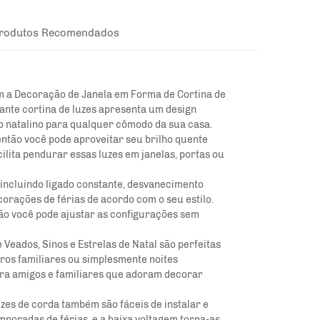
rodutos Recomendados
m a Decoração de Janela em Forma de Cortina de
rante cortina de luzes apresenta um design
ito natalino para qualquer cômodo da sua casa.
então você pode aproveitar seu brilho quente
ilita pendurar essas luzes em janelas, portas ou
incluindo ligado constante, desvanecimento
corações de férias de acordo com o seu estilo.
tão você pode ajustar as configurações sem
Veados, Sinos e Estrelas de Natal são perfeitas
tros familiares ou simplesmente noites
ra amigos e familiares que adoram decorar
uzes de corda também são fáceis de instalar e
poradas de férias, e a baixa voltagem torna-as