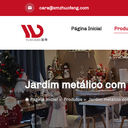
cara@xmzhuofeng.com
Página Inicial
Produ
Jardim metálico com 
Página Inicial
>
Produtos
>
Jardim metálico co