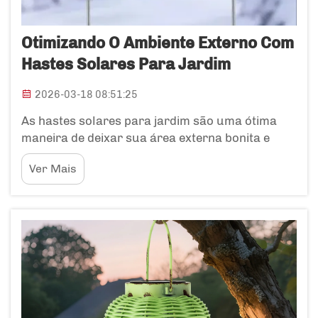
Otimizando O Ambiente Externo Com
Hastes Solares Para Jardim
2026-03-18 08:51:25
As hastes solares para jardim são uma ótima
maneira de deixar sua área externa bonita e
acolhedora. São como luminárias altas e
Ver Mais
esbeltas que você simplesmente empurra no
solo do jardim ou ao longo dos caminhos. Esses
dispositivos captam a luz solar durante o dia e
brilham à noite. Portanto, você...