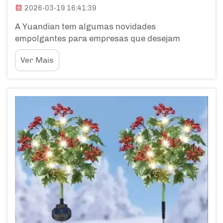
2026-03-19 16:41:39
A Yuandian tem algumas novidades
empolgantes para empresas que desejam
aprimorar suas áreas externas com esses
Ver Mais
postes solares modulares para jardim. Esse
produto especial não apenas embeleza o jardim
com iluminação, mas também oferece diversos
benefícios aos clientes B2B. As empresas podem
usar...