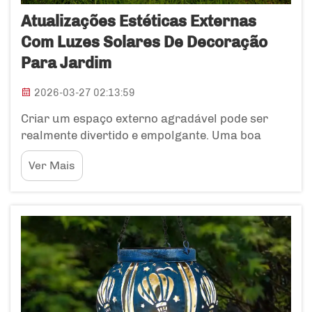
Atualizações Estéticas Externas
Com Luzes Solares De Decoração
Para Jardim
2026-03-27 02:13:59
Criar um espaço externo agradável pode ser
realmente divertido e empolgante. Uma boa
maneira de fazê-lo é utilizando luzes solares de
Ver Mais
decoração para jardim. Essas luzes tornam seu
jardim mágico ao cair da noite. Elas estão
disponíveis em diversos estilos e cores,
permitindo que você escolha o que mais
combina...