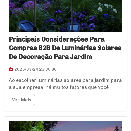
Principais Considerações Para
Compras B2B De Luminárias Solares
De Decoração Para Jardim
2026-03-24 23:06:30
Ao escolher luminárias solares para jardim para
a sua empresa, há muitos fatores que você
precisa levar em consideração. As luminárias
Ver Mais
solares podem deixar jardins e áreas externas
realmente bonitas, mas é importante escolher o
tipo certo. A Yuandian oferece uma variedade de
decorações solares para jardim...