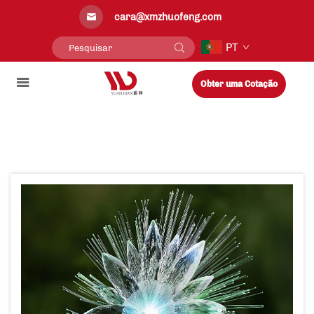
cara@xmzhuofeng.com
PT
Obter uma Cotação