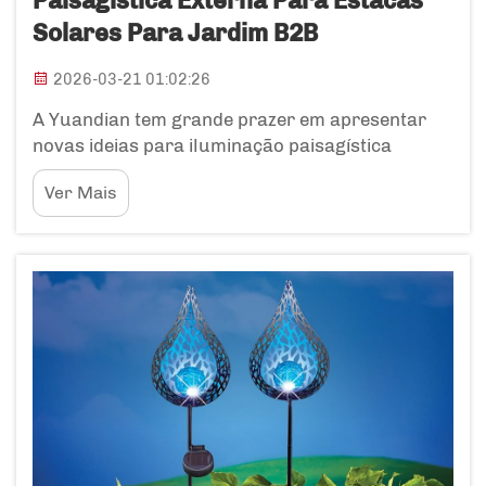
Paisagística Externa Para Estacas
Solares Para Jardim B2B
2026-03-21 01:02:26
A Yuandian tem grande prazer em apresentar
novas ideias para iluminação paisagística
externa, especialmente estacas solares para
Ver Mais
jardim. Muitas pessoas desejam deixar seus
jardins e áreas externas mais atraentes com
iluminação, e as luminárias solares são, de fato,
uma excelente opção. As estacas solares para
jardim ...