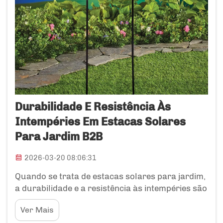
Durabilidade E Resistência Às
Intempéries Em Estacas Solares
Para Jardim B2B
2026-03-20 08:06:31
Quando se trata de estacas solares para jardim,
a durabilidade e a resistência às intempéries são
realmente importantes. Essas estacas não
Ver Mais
servem apenas para decoração; elas iluminam