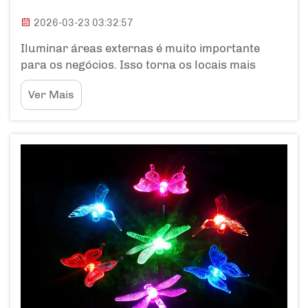
2026-03-23 03:32:57
Iluminar áreas externas é muito importante
para os negócios. Isso torna os locais mais
atraentes e seguros. As luzes decorativas
Ver Mais
solares são uma excelente opção para esse fim.
Elas utilizam energia solar, economizando assim
eletricidade e dinheiro. Essas luzes podem
ajudar os negócios em dife...