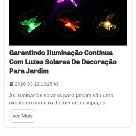
Garantindo Iluminação Contínua
Com Luzes Solares De Decoração
Para Jardim
2026-03-22 13:25:45
As luminárias solares para jardim são uma
excelente maneira de tornar os espaços
externos mais iluminados. Elas obtêm energia do
Ver Mais
sol para iluminar jardins, pátios e passagens.
Essas luminárias são muito fáceis de instalar,
pois não exigem fios nem eletricidade. Basta