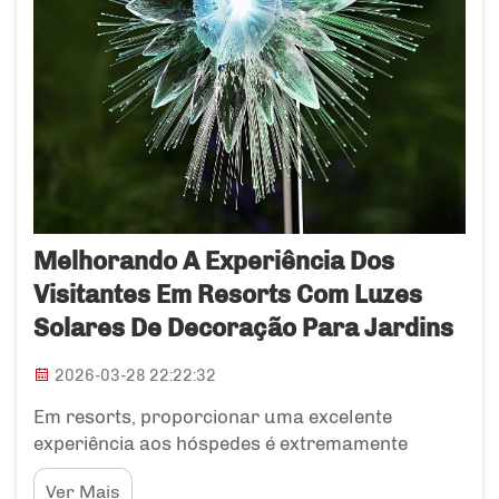
Melhorando A Experiência Dos
Visitantes Em Resorts Com Luzes
Solares De Decoração Para Jardins
2026-03-28 22:22:32
Em resorts, proporcionar uma excelente
experiência aos hóspedes é extremamente
importante. Uma boa maneira de fazer isso é
Ver Mais
utilizar luzes solares de decoração para jardins.