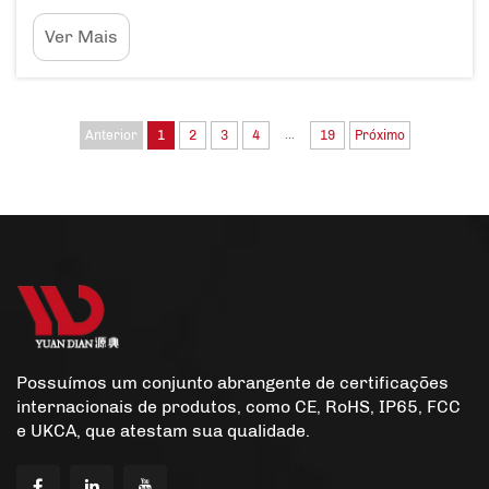
fornecem luzes brilhantes e coloridas que
Ver Mais
tornam os ambientes externos extremamente
bonitos à noite. Como as Estacas Solares para
Jardins Melhoram a Estadia dos Hóspedes As
estacas solares para jardins podem ...
...
Anterior
1
2
3
4
19
Próximo
Possuímos um conjunto abrangente de certificações
internacionais de produtos, como CE, RoHS, IP65, FCC
e UKCA, que atestam sua qualidade.