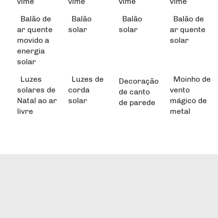
vime
vime
vime
vime
Balão de
Balão
Balão
Balão de
ar quente
solar
solar
ar quente
movido a
solar
energia
solar
Luzes
Luzes de
Moinho de
Decoração
solares de
corda
vento
de canto
Natal ao ar
solar
mágico de
de parede
livre
metal