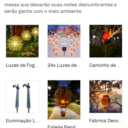
mesas que deixarão suas noites deslumbrantes e
serão gentis com o meio ambiente.
Luzes de Fogos de Artifício Impermeáveis para Uso Externo Luzes de Dente-de-Leão Piscando Cordão de Luzes de Fadas com 120 LEDs Luminárias Solares para Gramado
24x Luzes de Caminho de Natal Solar para Decoração Externa de Caminhos
Caminho de Natal Jardim Sensor Festivo Azevinho Vermelho Passarinho Cardeais Luz Solar Estaca
Iluminação LED para Jardim com Pernas de Bruxa e Conector para o Solo, Suprimentos para Feriados de Halloween e Natal
Fábrica Decoração de Jardim Chama Flickering Solar Balão Quente Pendurado Lanterna
Enfeite Pendurado Artigos de Vime Trançado Chama Pendurada Lanterna Balão Quente Decoração de Jardim Solar