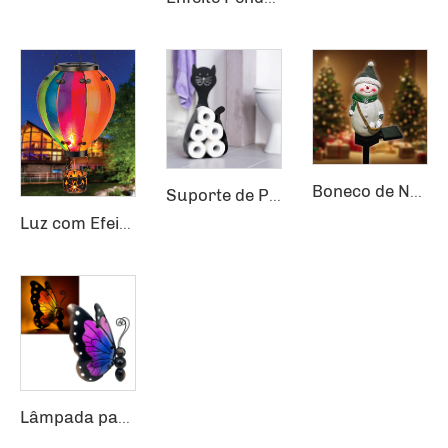
Boneco de Neve de Resina com Iluminação Solar para Jardim, Pátio e Decoração Paisagística
Suporte de Papel Higiênico em Forma de Carro engraçado para Armazenamento no Guarda-Roupa
Luz com Efeito de Chama Flickering, Decoração de Jardim com Balão de Ar Quente, Lâmpada Pendurada Solar com Balão Quente
Lâmpada para pátio à prova d'água, Decoração de Caminho de Jardim em Metal e Vidro, Luzes Decorativas LED, Iluminação Externa Solar, Luz de Jardim em Forma de Borboleta