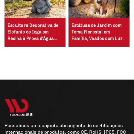
Escultura Decorativa de
Estátuas de Jardim com
Elefante de Ioga em
Tema Florestal em
Resina à Prova d'Água
Família, Veados com Luz
para Jardim ao Ar Livre,
LED, Corpo de Resina,
Energizada por Painéis
Decoração Solar para
Solares
Jardim
Possuímos um conjunto abrangente de certificações
internacionais de produtos, como CE, RoHS, IP65, FCC