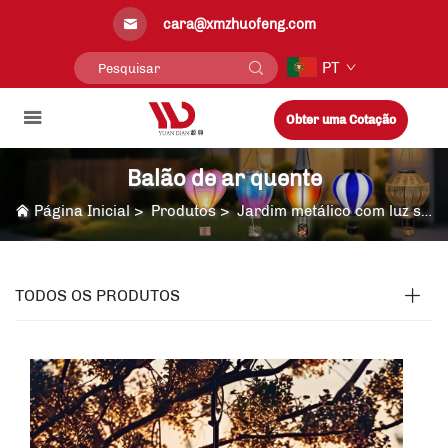
cara@xmzhuofeng.com
PT
Obter uma Cotação
Balão de ar quente
Página Inicial
>
Produtos
>
Jardim metálico com luz solar
TODOS OS PRODUTOS