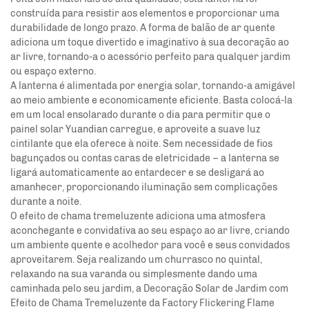
construída para resistir aos elementos e proporcionar uma
durabilidade de longo prazo. A forma de balão de ar quente
adiciona um toque divertido e imaginativo à sua decoração ao
ar livre, tornando-a o acessório perfeito para qualquer jardim
ou espaço externo.
A lanterna é alimentada por energia solar, tornando-a amigável
ao meio ambiente e economicamente eficiente. Basta colocá-la
em um local ensolarado durante o dia para permitir que o
painel solar
Yuandian
carregue, e aproveite a suave luz
cintilante que ela oferece à noite. Sem necessidade de fios
bagunçados ou contas caras de eletricidade – a lanterna se
ligará automaticamente ao entardecer e se desligará ao
amanhecer, proporcionando iluminação sem complicações
durante a noite.
O efeito de chama tremeluzente adiciona uma atmosfera
aconchegante e convidativa ao seu espaço ao ar livre, criando
um ambiente quente e acolhedor para você e seus convidados
aproveitarem. Seja realizando um churrasco no quintal,
relaxando na sua varanda ou simplesmente dando uma
caminhada pelo seu jardim, a Decoração Solar de Jardim com
Efeito de Chama Tremeluzente da Factory Flickering Flame