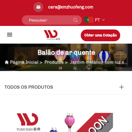
cara@xmzhuofeng.com
PT
Obter uma Cotação
Balão de ar quente
Página Inicial
>
Produtos
>
Jardim metálico com luz solar
TODOS OS PRODUTOS