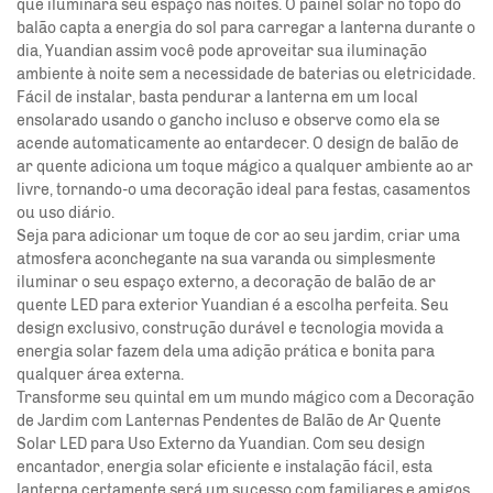
que iluminará seu espaço nas noites. O painel solar no topo do
balão capta a energia do sol para carregar a lanterna durante o
dia,
Yuandian
assim você pode aproveitar sua iluminação
ambiente à noite sem a necessidade de baterias ou eletricidade.
Fácil de instalar, basta pendurar a lanterna em um local
ensolarado usando o gancho incluso e observe como ela se
acende automaticamente ao entardecer. O design de balão de
ar quente adiciona um toque mágico a qualquer ambiente ao ar
livre, tornando-o uma decoração ideal para festas, casamentos
ou uso diário.
Seja para adicionar um toque de cor ao seu jardim, criar uma
atmosfera aconchegante na sua varanda ou simplesmente
iluminar o seu espaço externo, a decoração de balão de ar
quente LED para exterior Yuandian é a escolha perfeita. Seu
design exclusivo, construção durável e tecnologia movida a
energia solar fazem dela uma adição prática e bonita para
qualquer área externa.
Transforme seu quintal em um mundo mágico com a Decoração
de Jardim com Lanternas Pendentes de Balão de Ar Quente
Solar LED para Uso Externo da Yuandian. Com seu design
encantador, energia solar eficiente e instalação fácil, esta
lanterna certamente será um sucesso com familiares e amigos.