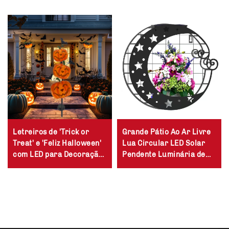
Letreiros de 'Trick or
Grande Pátio Ao Ar Livre
Treat' e 'Feliz Halloween'
Lua Circular LED Solar
com LED para Decoração
Pendente Luminária de
Externa de Jardins com
Parede Estilosa para
Iluminação Solar
Jardim ou Uso Doméstico