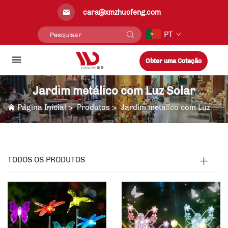
cara@xmzhuofeng.com
PT
Obter uma Cotação
Jardim metálico com Luz Solar
Página Inicial
>
Produtos
>
Jardim metálico com Luz Solar
TODOS OS PRODUTOS