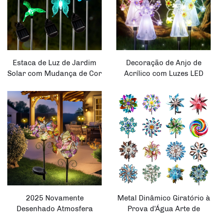
Estaca de Luz de Jardim
Decoração de Anjo de
Solar com Mudança de Cor
Acrílico com Luzes LED
LED em Beija-
Solar Corpo da Lâmpada
Flor/Borboleta/Libélula
Estaca de Jardim
2025 Novamente
Metal Dinâmico Giratório à
Desenhado Atmosfera
Prova d'Água Arte de