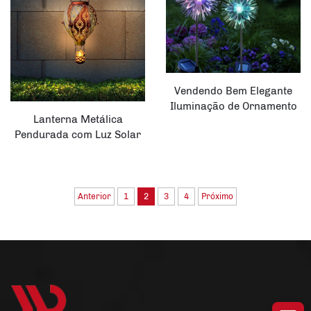
Balão de Ar Quente,
Solar em Forma de Balão
Lâmpada Pendurada
Quente
Vendendo Bem Elegante
Iluminação de Ornamento
Lanterna Metálica
Solar para Jardim
Pendurada com Luz Solar
Decoração Solar para
em Forma de Balão Quente,
Jardim
Estacas Solares para
Jardim com LED
Anterior
1
2
3
4
Próximo