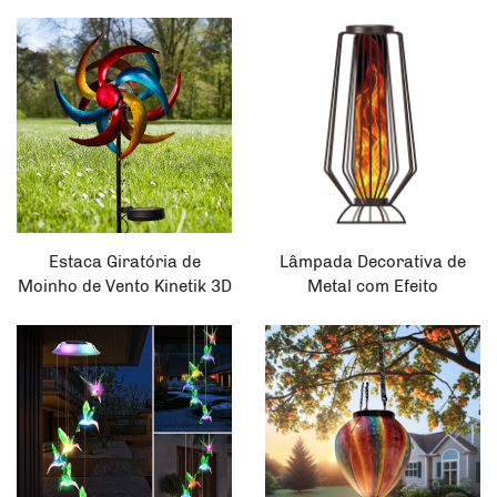
Romântica LED Relvado
Jardim e Pátio Decorativo
Luzes Borboleta
Moinho de Vento em
Impermeável Solar
Estaca
Decoração para Jardim
Terraço
Estaca Giratória de
Lâmpada Decorativa de
Moinho de Vento Kinetik 3D
Metal com Efeito
Metálica Cobre LED
Flickering, Decorações de
Decoração de Luz Solar
Iluminação Solar,
para Jardim
Luminária Solar em Forma
de Chama