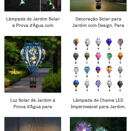
Lâmpada de Jardim Solar
Decoração Solar para
à Prova d'Água com
Jardim com Design, Para
Múltiplas Cores LED para
Patios e Caminhos,
Pátio com Campainha de
Lâmpada Solar de Jardim
Vento
com LED em Forma de
Balão de Ar Quente
Luz Solar de Jardim à
Lâmpada de Chama LED
Prova d'Água para
Impermeável para Jardim,
Festivais, Jardins,
Varanda e Terraço com
Varandas e Ao Ar Livre,
Material Plástico, Vidro,
Azul, Metal Oco com LED,
Metal ou Acrílico, Lanterna