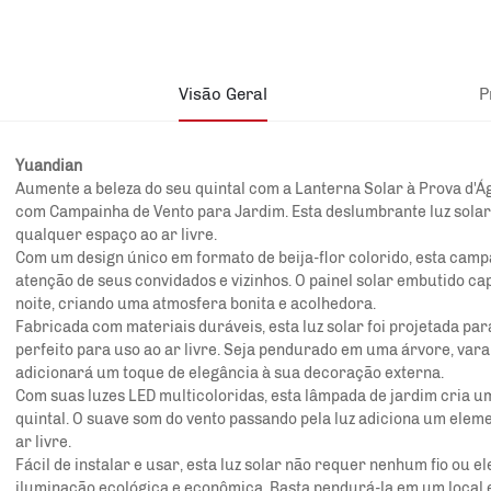
Visão Geral
P
Yuandian
Aumente a beleza do seu quintal com a Lanterna Solar à Prova d'
com Campainha de Vento para Jardim. Esta deslumbrante luz solar
qualquer espaço ao ar livre.
Com um design único em formato de beija-flor colorido, esta cam
atenção de seus convidados e vizinhos. O painel solar embutido cap
noite, criando uma atmosfera bonita e acolhedora.
Fabricada com materiais duráveis, esta luz solar foi projetada par
perfeito para uso ao ar livre. Seja pendurado em uma árvore, vara
adicionará um toque de elegância à sua decoração externa.
Com suas luzes LED multicoloridas, esta lâmpada de jardim cria 
quintal. O suave som do vento passando pela luz adiciona um elem
ar livre.
Fácil de instalar e usar, esta luz solar não requer nenhum fio ou 
iluminação ecológica e econômica. Basta pendurá-la em um local e