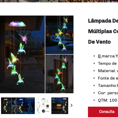
Lâmpada De
Múltiplas 
De Vento
B
marca:
Tempo de 
Material: 
Fonte de 
Tamanho:P
Cor: pers
QTM: 100
Consulta