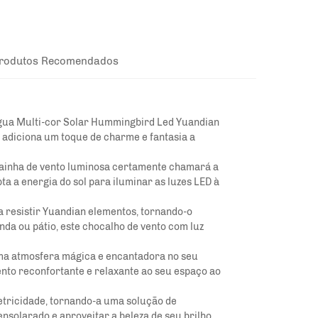
rodutos Recomendados
Água Multi-cor Solar Hummingbird Led Yuandian
 adiciona um toque de charme e fantasia a
painha de vento luminosa certamente chamará a
ta a energia do sol para iluminar as luzes LED à
a resistir
Yuandian
elementos, tornando-o
nda ou pátio, este chocalho de vento com luz
uma atmosfera mágica e encantadora no seu
ento reconfortante e relaxante ao seu espaço ao
eletricidade, tornando-a uma solução de
nsolarado e aproveitar a beleza de seu brilho