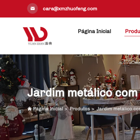
cara@xmzhuofeng.com
Página Inicial
Produ
Jardim metálico com 
Página Inicial
>
Produtos
>
Jardim metálico co