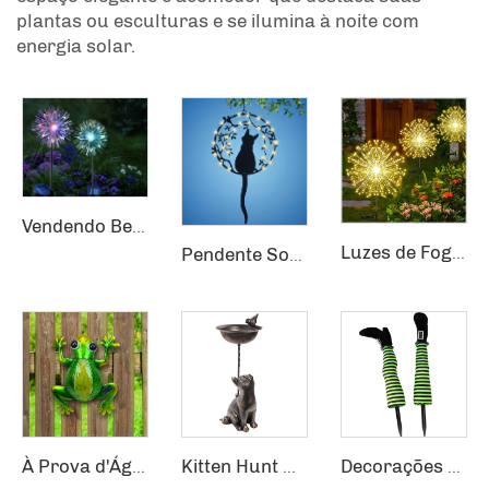
plantas ou esculturas e se ilumina à noite com
energia solar.
Vendendo Bem Elegante Iluminação de Ornamento Solar para Jardim Decoração Solar para Jardim
Luzes de Fogos de Artifício Impermeáveis para Uso Externo Luzes de Dente-de-Leão Piscando Cordão de Luzes de Fadas com 120 LEDs Luminárias Solares para Gramado
Pendente Solar de LED para Jardim em Forma de Gato, Decoração para Jardim
À Prova d'Água Pátio Externo Jardim Cerca LED Metal Vidro Sapo Pendente Decoração Luminárias de Parede Solar
Kitten Hunt Alumínio Jardim Pia para Pássaros Resina Curiosa Figurinha de Gato Pia para Pássaros Alimentador Decoração de Jardim
Decorações de Halloween com Pernas de Bruxa de Cabeça para Baixo e Estaca para Solo