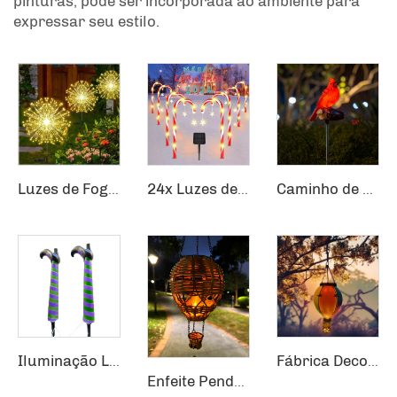
pinturas, pode ser incorporada ao ambiente para
expressar seu estilo.
Luzes de Fogos de Artifício Impermeáveis para Uso Externo Luzes de Dente-de-Leão Piscando Cordão de Luzes de Fadas com 120 LEDs Luminárias Solares para Gramado
24x Luzes de Caminho de Natal Solar para Decoração Externa de Caminhos
Caminho de Natal Jardim Sensor Festivo Azevinho Vermelho Passarinho Cardeais Luz Solar Estaca
Iluminação LED para Jardim com Pernas de Bruxa e Conector para o Solo, Suprimentos para Feriados de Halloween e Natal
Fábrica Decoração de Jardim Chama Flickering Solar Balão Quente Pendurado Lanterna
Enfeite Pendurado Artigos de Vime Trançado Chama Pendurada Lanterna Balão Quente Decoração de Jardim Solar