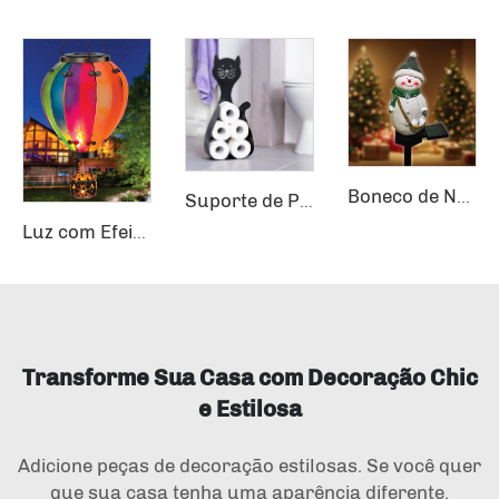
Boneco de Neve de Resina com Iluminação Solar para Jardim, Pátio e Decoração Paisagística
Suporte de Papel Higiênico em Forma de Carro engraçado para Armazenamento no Guarda-Roupa
Luz com Efeito de Chama Flickering, Decoração de Jardim com Balão de Ar Quente, Lâmpada Pendurada Solar com Balão Quente
Transforme Sua Casa com Decoração Chic
e Estilosa
Adicione peças de decoração estilosas. Se você quer
que sua casa tenha uma aparência diferente,