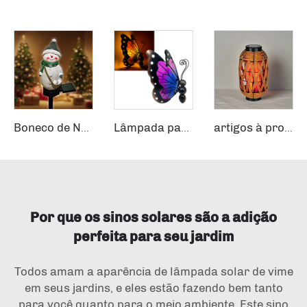
Boneco de Neve de Resina com Iluminação Solar para Jardim, Pátio e Decoração Paisagística
Lâmpada para pátio à prova d'água, Decoração de Caminho de Jardim em Metal e Vidro, Luzes Decorativas LED, Iluminação Externa Solar, Luz de Jardim em Forma de Borboleta
artigos à prova d'água trançados em vime abajur de metal lâmpada decorativa Fogo Frouxo Decorativo Cestaria Lanterna Solar
Por que os sinos solares são a adição
perfeita para seu jardim
Todos amam a aparência de
lâmpada solar de vime
em seus jardins, e eles estão fazendo bem tanto
para você quanto para o meio ambiente. Este sino