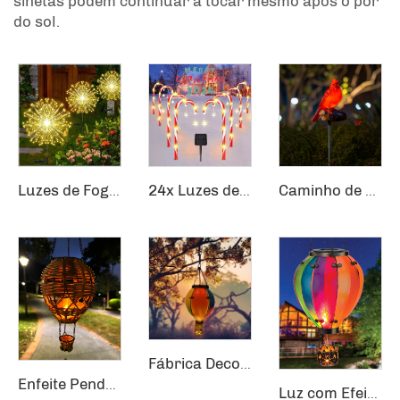
sinetas podem continuar a tocar mesmo após o pôr
do sol.
Luzes de Fogos de Artifício Impermeáveis para Uso Externo Luzes de Dente-de-Leão Piscando Cordão de Luzes de Fadas com 120 LEDs Luminárias Solares para Gramado
24x Luzes de Caminho de Natal Solar para Decoração Externa de Caminhos
Caminho de Natal Jardim Sensor Festivo Azevinho Vermelho Passarinho Cardeais Luz Solar Estaca
Fábrica Decoração de Jardim Chama Flickering Solar Balão Quente Pendurado Lanterna
Enfeite Pendurado Artigos de Vime Trançado Chama Pendurada Lanterna Balão Quente Decoração de Jardim Solar
Luz com Efeito de Chama Flickering, Decoração de Jardim com Balão de Ar Quente, Lâmpada Pendurada Solar com Balão Quente