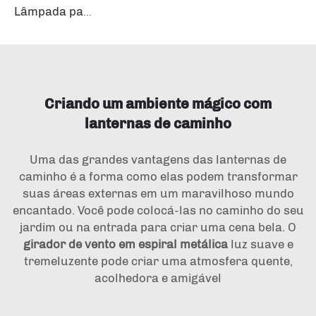
Lâmpada para pátio à prova d'água, Decoração de Caminho de Jardim em Metal e Vidro, Luzes Decorativas LED, Iluminação Externa Solar, Luz de Jardim em Forma de Borboleta
Criando um ambiente mágico com
lanternas de caminho
Uma das grandes vantagens das lanternas de
caminho é a forma como elas podem transformar
suas áreas externas em um maravilhoso mundo
encantado. Você pode colocá-las no caminho do seu
jardim ou na entrada para criar uma cena bela. O
girador de vento em espiral metálica
luz suave e
tremeluzente pode criar uma atmosfera quente,
acolhedora e amigável