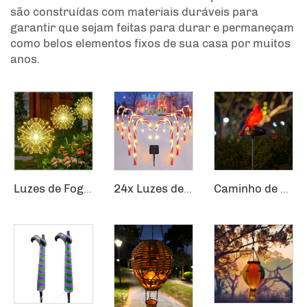
são construídas com materiais duráveis para
garantir que sejam feitas para durar e permaneçam
como belos elementos fixos de sua casa por muitos
anos.
Luzes de Fogos de Artifício Impermeáveis para Uso Externo Luzes de Dente-de-Leão Piscando Cordão de Luzes de Fadas com 120 LEDs Luminárias Solares para Gramado
24x Luzes de Caminho de Natal Solar para Decoração Externa de Caminhos
Caminho de Natal Jardim Sensor Festivo Azevinho Vermelho Passarinho Cardeais Luz Solar Estaca