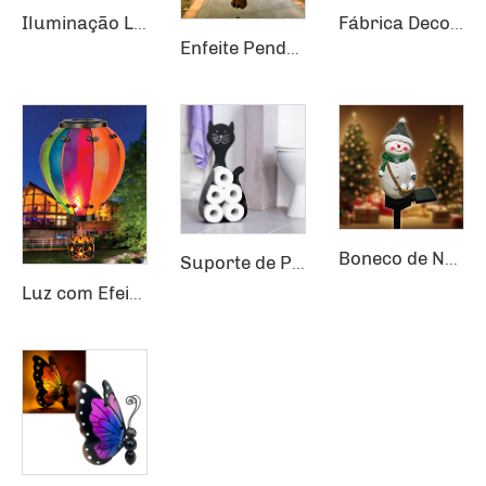
Iluminação LED para Jardim com Pernas de Bruxa e Conector para o Solo, Suprimentos para Feriados de Halloween e Natal
Fábrica Decoração de Jardim Chama Flickering Solar Balão Quente Pendurado Lanterna
Enfeite Pendurado Artigos de Vime Trançado Chama Pendurada Lanterna Balão Quente Decoração de Jardim Solar
Boneco de Neve de Resina com Iluminação Solar para Jardim, Pátio e Decoração Paisagística
Suporte de Papel Higiênico em Forma de Carro engraçado para Armazenamento no Guarda-Roupa
Luz com Efeito de Chama Flickering, Decoração de Jardim com Balão de Ar Quente, Lâmpada Pendurada Solar com Balão Quente