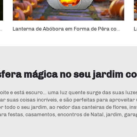
ção de Jardim Externo com 7 Cores que Mudam, Luzes Solares para Gramado
Lanterna de Abóbora em Forma de Pêra com Chama LED Piscante para Decoração de Jardim Solar
fera mágica no seu jardim co
ite e está escuro... uma luz quente surge das suas luzes
 suas coisas incríveis, e são perfeitas para aproveita
r todo o seu jardim, ao redor das canteiras de flores, i
a festas, casamentos, encontros de Natal, jardim, garag