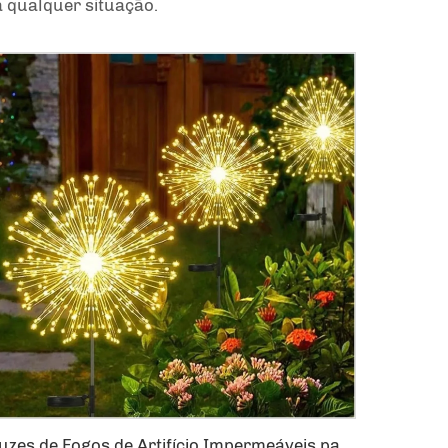
 qualquer situação.
Luzes de Fogos de Artifício Impermeáveis para Uso Externo Luzes de Dente-de-Leão Piscando Cordão de Luzes de Fadas com 120 LEDs Luminárias Solares para Gramado