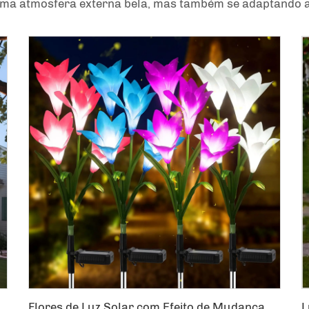
ma atmosfera externa bela, mas também se adaptando a
 Lâmpada Solar de Jardim com LED em Forma de Balão de Ar Quente
Flores de Luz Solar com Efeito de Mudança de Cores LED em Estacas de Lírio