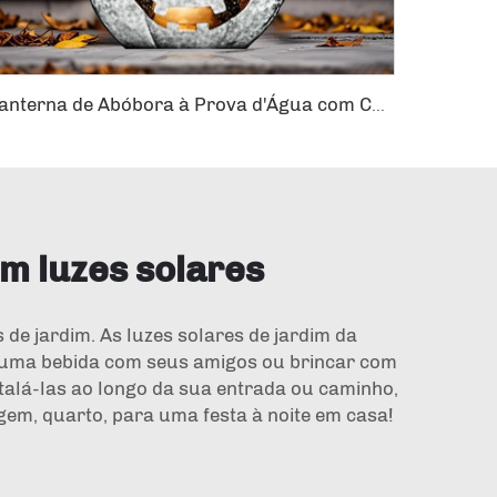
Lanterna de Abóbora à Prova d'Água com Chama LED Piscante Laranja para Decoração de Jardim Solar
m luzes solares
 de jardim. As luzes solares de jardim da
r uma bebida com seus amigos ou brincar com
nstalá-las ao longo da sua entrada ou caminho,
em, quarto, para uma festa à noite em casa!