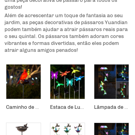
uma peça decorativa de pássaro para todos os
gostos!
Além de acrescentar um toque de fantasia ao seu
jardim, as peças decorativas de pássaros Yuandian
podem também ajudar a atrair pássaros reais para
o seu quintal. Os pássaros também adoram cores
vibrantes e formas divertidas, então eles podem
atrair alguns amigos penados!
Caminho de Natal Jardim Sensor Festivo Azevinho Vermelho Passarinho Cardeais Luz Solar Estaca
Estaca de Luz de Jardim Solar com Mudança de Cor LED em Beija-Flor/Borboleta/Libélula
Lâmpada de Jardim Solar à Prova d'Água com Múltiplas Cores LED para Pátio com Campainha de Vento