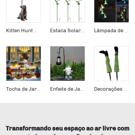
Kitten Hunt Alumínio Jardim Pia para Pássaros Resina Curiosa Figurinha de Gato Pia para Pássaros Alimentador Decoração de Jardim
Estaca Solar em Forma de Libélula, Borboleta, Beija-Flor, Gotas d'Água para Decoração de Pátio, Jardim e Lagoa com LED
Lâmpada de Jardim Solar à Prova d'Água com Múltiplas Cores LED para Pátio com Campainha de Vento
Tocha de Jardim com Papai Noel e Boneco de Neve de Bicicleta com Iluminação Solar para Decoração de Natal
Enfeite de Jardim com Arte Solar LED para Pátio, Gramado, Ornamento com Revestimento Verde, Estatua de Gnomo Solar
Decorações de Halloween com Pernas de Bruxa de Cabeça para Baixo e Estaca para Solo
Transformando seu espaço ao ar livre com