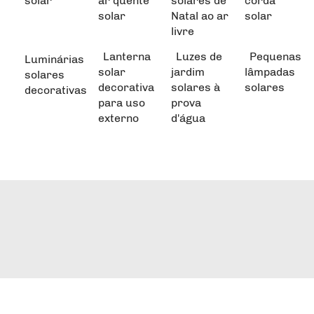
solar
ar quente
solares de
corda
solar
Natal ao ar
solar
livre
Lanterna
Luzes de
Pequenas
Luminárias
solar
jardim
lâmpadas
solares
decorativa
solares à
solares
decorativas
para uso
prova
externo
d'água