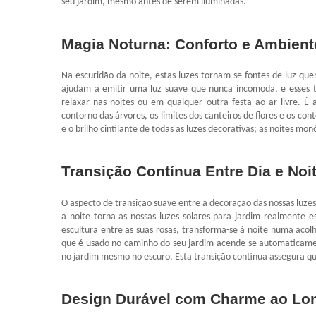
seu jardim, mesmo antes de serem iluminadas.
Magia Noturna: Conforto e Ambient
Na escuridão da noite, estas luzes tornam-se fontes de luz que
ajudam a emitir uma luz suave que nunca incomoda, e esses t
relaxar nas noites ou em qualquer outra festa ao ar livre. É
contorno das árvores, os limites dos canteiros de flores e os co
e o brilho cintilante de todas as luzes decorativas; as noites mo
Transição Contínua Entre Dia e Noi
O aspecto de transição suave entre a decoração das nossas luzes 
a noite torna as nossas luzes solares para jardim realmente 
escultura entre as suas rosas, transforma-se à noite numa acol
que é usado no caminho do seu jardim acende-se automaticamen
no jardim mesmo no escuro. Esta transição contínua assegura qu
Design Durável com Charme ao Lo