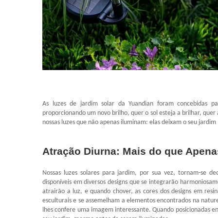
As luzes de jardim solar da Yuandian foram concebidas p
proporcionando um novo brilho, quer o sol esteja a brilhar, quer
nossas luzes que não apenas iluminam: elas deixam o seu jardim
Atração Diurna: Mais do que Apen
Nossas luzes solares para jardim, por sua vez, tornam-se de
disponíveis em diversos designs que se integrarão harmoniosa
atrairão a luz, e quando chover, as cores dos designs em res
esculturais e se assemelham a elementos encontrados na natu
lhes confere uma imagem interessante. Quando posicionadas ent