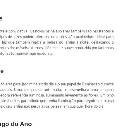
e
nte e convidativa. Os novos painéis solares também são resistentes e
ipos de luzes podem oferecer uma sensação acolhedora, ideal para
 a luz que também realça a beleza do jardim à noite, destacando o
ntornos dos móveis externos. Há uma luz suave produzida por lanternas
nótonas tornam-se mais especiais.
te
solares para jardim na luz do dia e o seu papel de iluminação durante
especiais. Uma luz que, durante o dia, se assemelha a uma pequena
hedora referência luminosa, iluminando levemente as flores. Um pino
te à noite, garantindo que tenha iluminação para seguir o percurso
e o seu jardim não perca a sua beleza, em qualquer hora do dia.
ngo do Ano