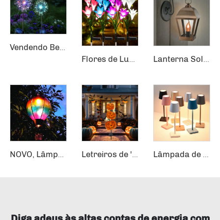
Vendendo Bem Elegante Iluminação de Ornamento Solar para Jardim Decoração Solar para Jardim
Flores de Luz Solar com Efeito de Mudança de Cores LED em Estacas de Lírio
Lanterna Solar Moderna LED Bronze Luminárias de Parede Externa Formato Quadrado Luminárias de Parede Externa
NOVO, Lâmpada Solar à Prova d'Água para Varanda com Vidro Colorido, Balão de Ar Quente com Chama Piscando para Decoração de Jardim Pendurada
Letreiros de 'Trick or Treat' e 'Feliz Halloween' com LED para Decoração Externa de Jardins com Iluminação Solar
Lâmpada de Toque Dimmável Recarregável para Pequena Mesa de Cabeceira ou Iluminação Noturna
Diga adeus às altas contas de energia com