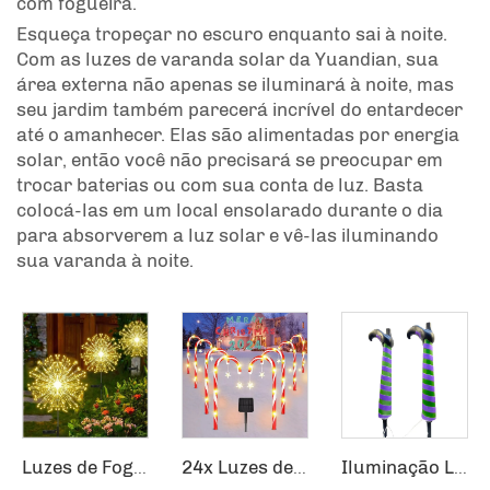
com fogueira.
Esqueça tropeçar no escuro enquanto sai à noite.
Com as luzes de varanda solar da Yuandian, sua
área externa não apenas se iluminará à noite, mas
seu jardim também parecerá incrível do entardecer
até o amanhecer. Elas são alimentadas por energia
solar, então você não precisará se preocupar em
trocar baterias ou com sua conta de luz. Basta
colocá-las em um local ensolarado durante o dia
para absorverem a luz solar e vê-las iluminando
sua varanda à noite.
Luzes de Fogos de Artifício Impermeáveis para Uso Externo Luzes de Dente-de-Leão Piscando Cordão de Luzes de Fadas com 120 LEDs Luminárias Solares para Gramado
24x Luzes de Caminho de Natal Solar para Decoração Externa de Caminhos
Iluminação LED para Jardim com Pernas de Bruxa e Conector para o Solo, Suprimentos para Feriados de Halloween e Natal