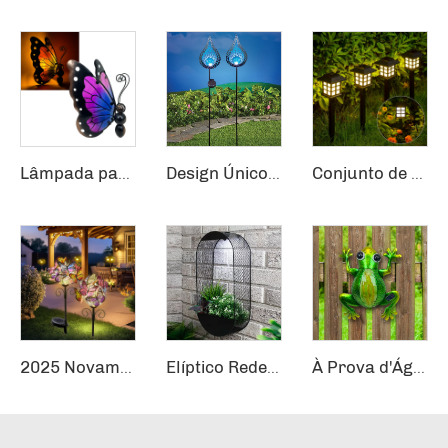
Lâmpada para pátio à prova d'água, Decoração de Caminho de Jardim em Metal e Vidro, Luzes Decorativas LED, Iluminação Externa Solar, Luz de Jardim em Forma de Borboleta
Design Único de Chama Solar Alimentado Bola de Vidro Estilhaçada com LED Pinos para Jardim Azuis Luminárias Solares para Uso Externo
Conjunto de 12 Luzes Solares para Caminhos, Jardim e Paisagismo
2025 Novamente Desenhado Atmosfera Romântica LED Relvado Luzes Borboleta Impermeável Solar Decoração para Jardim Terraço
Elíptico Rede Plantador Jardim Externo à Prova d'Água Luminária de Piso Solar Energia Solar Luminária de Parede com Vaso
À Prova d'Água Pátio Externo Jardim Cerca LED Metal Vidro Sapo Pendente Decoração Luminárias de Parede Solar