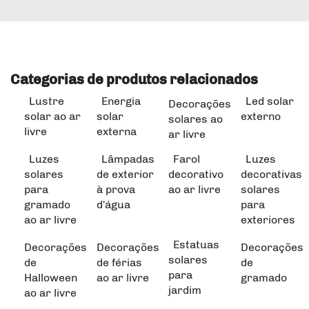
Categorias de produtos relacionados
Lustre
Energia
Led solar
Decorações
solar ao ar
solar
externo
solares ao
livre
externa
ar livre
Luzes
Lâmpadas
Farol
Luzes
solares
de exterior
decorativo
decorativas
para
à prova
ao ar livre
solares
gramado
d'água
para
ao ar livre
exteriores
Estatuas
Decorações
Decorações
Decorações
solares
de
de férias
de
para
Halloween
ao ar livre
gramado
jardim
ao ar livre