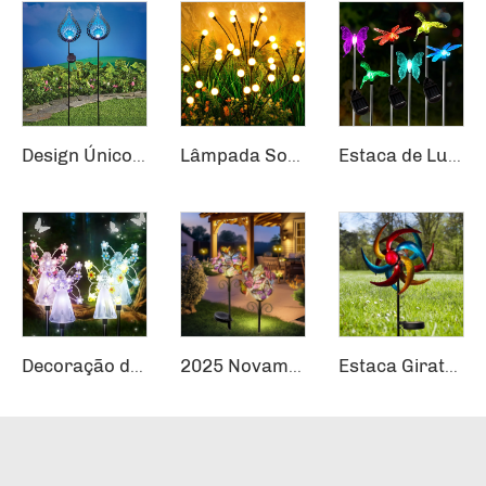
Design Único de Chama Solar Alimentado Bola de Vidro Estilhaçada com LED Pinos para Jardim Azuis Luminárias Solares para Uso Externo
Lâmpada Solar de Jardim LED Estrela Cintilante Luz Balançante Decoração de Jardim Luzes de Vaga-lume
Estaca de Luz de Jardim Solar com Mudança de Cor LED em Beija-Flor/Borboleta/Libélula
Decoração de Anjo de Acrílico com Luzes LED Solar Corpo da Lâmpada Estaca de Jardim
2025 Novamente Desenhado Atmosfera Romântica LED Relvado Luzes Borboleta Impermeável Solar Decoração para Jardim Terraço
Estaca Giratória de Moinho de Vento Kinetik 3D Metálica Cobre LED Decoração de Luz Solar para Jardim