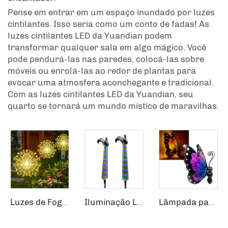
Pense em entrar em um espaço inundado por luzes
cintilantes. Isso seria como um conto de fadas! As
luzes cintilantes LED da Yuandian podem
transformar qualquer sala em algo mágico. Você
pode pendurá-las nas paredes, colocá-las sobre
móveis ou enrolá-las ao redor de plantas para
evocar uma atmosfera aconchegante e tradicional.
Com as luzes cintilantes LED da Yuandian, seu
quarto se tornará um mundo místico de maravilhas.
Luzes de Fogos de Artifício Impermeáveis para Uso Externo Luzes de Dente-de-Leão Piscando Cordão de Luzes de Fadas com 120 LEDs Luminárias Solares para Gramado
Iluminação LED para Jardim com Pernas de Bruxa e Conector para o Solo, Suprimentos para Feriados de Halloween e Natal
Lâmpada para pátio à prova d'água, Decoração de Caminho de Jardim em Metal e Vidro, Luzes Decorativas LED, Iluminação Externa Solar, Luz de Jardim em Forma de Borboleta